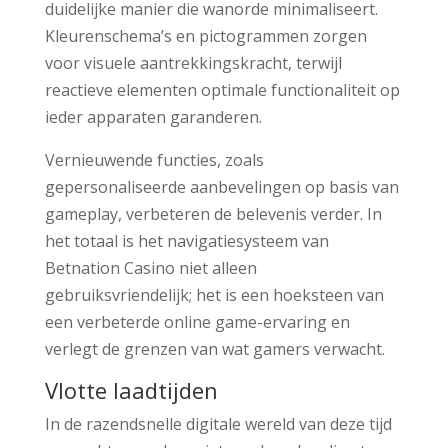
duidelijke manier die wanorde minimaliseert.
Kleurenschema’s en pictogrammen zorgen
voor visuele aantrekkingskracht, terwijl
reactieve elementen optimale functionaliteit op
ieder apparaten garanderen.
Vernieuwende functies, zoals
gepersonaliseerde aanbevelingen op basis van
gameplay, verbeteren de belevenis verder. In
het totaal is het navigatiesysteem van
Betnation Casino niet alleen
gebruiksvriendelijk; het is een hoeksteen van
een verbeterde online game-ervaring en
verlegt de grenzen van wat gamers verwacht.
Vlotte laadtijden
In de razendsnelle digitale wereld van deze tijd