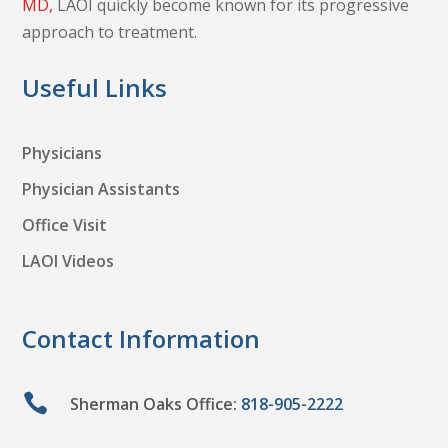
MD,
LAOI quickly become known for its progressive
approach to treatment.
Useful Links
Physicians
Physician Assistants
Office Visit
LAOI Videos
Contact Information

Sherman Oaks Office:
818-905-2222