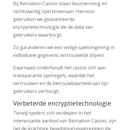
Bij Betnation Casino staan bescherming en
rechtvaardig spel bovenaan. Hiervoor
gebruiken we geavanceerde
encryptietechnologie die de data van
gebruikers waarborgt.
Zo garanderen we een veilige spelomgeving in
individuele gegevens vertrouwelijk blijven.
Daarnaast onderhoudt het casino zich aan
transparante spelregels, waardat het
vertrouwen en de betrouwbaarheid van zijn
gebruikers verhoogt.
Verbeterde encryptietechnologie
Terwijl spelers zich verdiepen in het
interessante aanbod van Betnation Casino, zijn
het de krachtige beveiligingsmaatregelen die