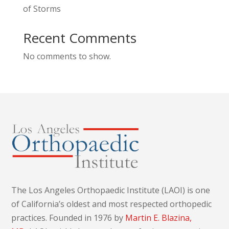
of Storms
Recent Comments
No comments to show.
The Los Angeles Orthopaedic Institute (LAOI) is one
of California’s oldest and most respected orthopedic
practices. Founded in 1976 by
Martin E. Blazina,