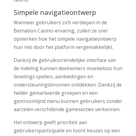
Simpele navigatieontwerp
Wanneer gebruikers zich verdiepen in de
Betnation Casino-ervaring, zullen ze snel
opmerken hoe het simpele navigatieontwerp
hun reis door het platform vergemakkelijkt.
Dankzij de gebruiksvriendelijke interface van
de indeling kunnen deelnemers moeiteloos hun
lievelings spellen, aanbiedingen en
ondersteuningsbronnen ontdekken. Dankzij de
helder gemarkeerde groepen en een
gestroomlijnd menu kunnen gebruikers zonder
aarzelen verschillende gamesecties verkennen.
Het ontwerp geeft prioriteit aan
gebruikersparticipatie en toont keuzes op een