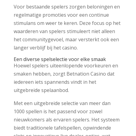
Voor bestaande spelers zorgen beloningen en
regelmatige promoties voor een continue
stimulans om weer te keren. Deze focus op het
waarderen van spelers stimuleert niet alleen
het communitygevoel, maar versterkt ook een
langer verblijf bij het casino.
Een diverse spelselectie voor elke smaak
Hoewel spelers uiteenlopende voorkeuren en
smaken hebben, zorgt Betnation Casino dat
iedereen iets spannends vindt in het
uitgebreide spelaanbod.
Met een uitgebreide selectie van meer dan
1000 spellen is het passend voor zowel
nieuwkomers als ervaren spelers. Het systeem
biedt traditionele tafelspellen, opwindende
slots en innovatieve live dealer-opties, wat