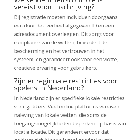
vereist voor inschrijving?
Bij registratie moeten individuen doorgaans
een door de overheid afgegeven ID en een
adresdocument overleggen. Dit zorgt voor
compliance van de wetten, bevordert de
bescherming en het vertrouwen in het
systeem, en garandeert ook voor een vlotte,
creatieve ervaring voor gebruikers.
Zijn er regionale restricties voor
spelers in Nederland?
In Nederland zijn er specifieke lokale restricties
voor gokkers. Veel online platforms vereisen
naleving van lokale wetten, die soms de
toegangsmogelijkheden beperken op basis van
locatie locatie. Dit garandeert ervoor dat