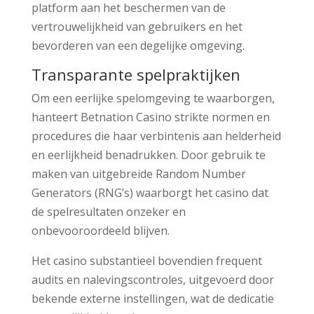
platform aan het beschermen van de
vertrouwelijkheid van gebruikers en het
bevorderen van een degelijke omgeving.
Transparante spelpraktijken
Om een eerlijke spelomgeving te waarborgen,
hanteert Betnation Casino strikte normen en
procedures die haar verbintenis aan helderheid
en eerlijkheid benadrukken. Door gebruik te
maken van uitgebreide Random Number
Generators (RNG’s) waarborgt het casino dat
de spelresultaten onzeker en
onbevooroordeeld blijven.
Het casino substantieel bovendien frequent
audits en nalevingscontroles, uitgevoerd door
bekende externe instellingen, wat de dedicatie