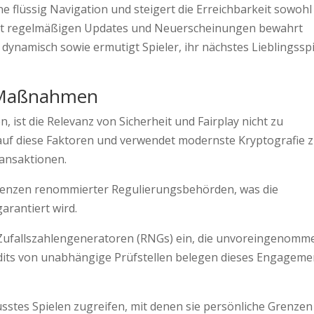
ne flüssig Navigation und steigert die Erreichbarkeit sowohl
. Mit regelmäßigen Updates und Neuerscheinungen bewahrt
e dynamisch sowie ermutigt Spieler, ihr nächstes Lieblingsspi
y-Maßnahmen
n, ist die Relevanz von Sicherheit und Fairplay nicht zu
t auf diese Faktoren und verwendet modernste Kryptografie 
ansaktionen.
enzen renommierter Regulierungsbehörden, was die
arantiert wird.
no Zufallszahlengeneratoren (RNGs) ein, die unvoreingenomm
dits von unabhängige Prüfstellen belegen dieses Engageme
sstes Spielen zugreifen, mit denen sie persönliche Grenzen