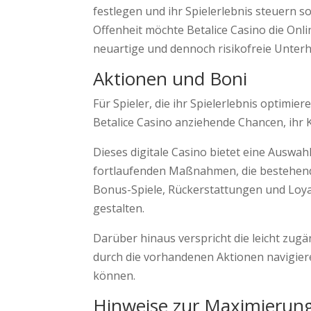
festlegen und ihr Spielerlebnis steuern s
Offenheit möchte Betalice Casino die Onl
neuartige und dennoch risikofreie Unter
Aktionen und Boni
Für Spieler, die ihr Spielerlebnis optimie
Betalice Casino anziehende Chancen, ihr
Dieses digitale Casino bietet eine Auswah
fortlaufenden Maßnahmen, die bestehend
Bonus-Spiele, Rückerstattungen und Loyal
gestalten.
Darüber hinaus verspricht die leicht zug
durch die vorhandenen Aktionen navigie
können.
Hinweise zur Maximierung 