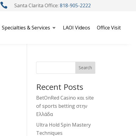

Santa Clarita Office:
818-905-2222
Specialties & Services
LAOI Videos
Office Visit
Search
Recent Posts
BetOnRed Casino και site
of sports betting στην
Ελλάδα
Ultra Hold Spin Mastery
Techniques