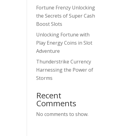
Fortune Frenzy Unlocking
the Secrets of Super Cash
Boost Slots
Unlocking Fortune with
Play Energy Coins in Slot
Adventure
Thunderstrike Currency
Harnessing the Power of
Storms
Recent
Comments
No comments to show.