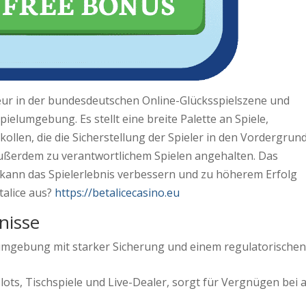
kteur in der bundesdeutschen Online-Glücksspielszene und
ielumgebung. Es stellt eine breite Palette an Spiele,
ollen, die die Sicherstellung der Spieler in den Vordergrun
außerdem zu verantwortlichem Spielen angehalten. Das
 kann das Spielerlebnis verbessern und zu höherem Erfolg
talice aus?
https://betalicecasino.eu
nisse
ielumgebung mit starker Sicherung und einem regulatorische
Slots, Tischspiele und Live-Dealer, sorgt für Vergnügen bei a