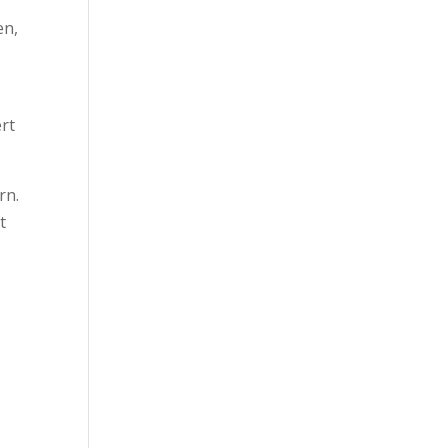
en,
ert
rn.
t