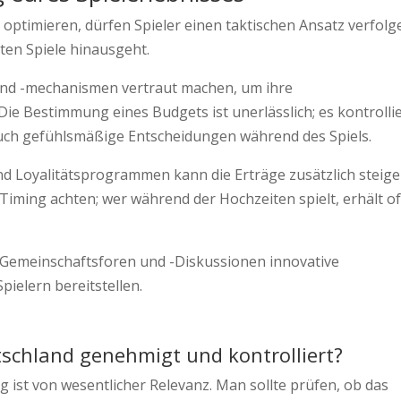
u optimieren, dürfen Spieler einen taktischen Ansatz verfolg
ten Spiele hinausgeht.
 und -mechanismen vertraut machen, um ihre
ie Bestimmung eines Budgets ist unerlässlich; es kontrolli
auch gefühlsmäßige Entscheidungen während des Spiels.
Loyalitätsprogrammen kann die Erträge zusätzlich steige
 Timing achten; wer während der Hochzeiten spielt, erhält of
n Gemeinschaftsforen und -Diskussionen innovative
ielern bereitstellen.
utschland genehmigt und kontrolliert?
ist von wesentlicher Relevanz. Man sollte prüfen, ob das