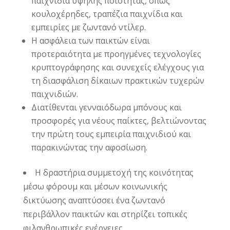
παιχνίδια υψηλής ποιότητας, όπως
κουλοχέρηδες, τραπέζια παιχνίδια και
εμπειρίες με ζωντανό ντίλερ.
Η ασφάλεια των παικτών είναι
προτεραιότητα με προηγμένες τεχνολογίες
κρυπτογράφησης και συνεχείς ελέγχους για
τη διασφάλιση δίκαιων πρακτικών τυχερών
παιχνιδιών.
Διατίθενται γενναιόδωρα μπόνους και
προσφορές για νέους παίκτες, βελτιώνοντας
την πρώτη τους εμπειρία παιχνιδιού και
παρακινώντας την αφοσίωση.
Η δραστήρια συμμετοχή της κοινότητας
μέσω φόρουμ και μέσων κοινωνικής
δικτύωσης αναπτύσσει ένα ζωντανό
περιβάλλον παικτών και στηρίζει τοπικές
φιλανθρωπικές ενέργειες.