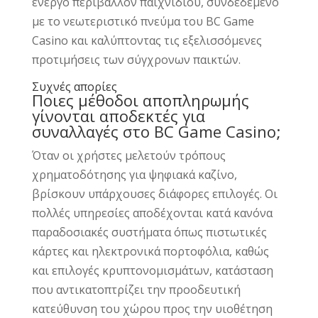
ενεργό περιβάλλον παιχνιδιού, συνδεδεμένο
με το νεωτεριστικό πνεύμα του BC Game
Casino και καλύπτοντας τις εξελισσόμενες
προτιμήσεις των σύγχρονων παικτών.
Συχνές απορίες
Ποιες μέθοδοι αποπληρωμής
γίνονται αποδεκτές για
συναλλαγές στο BC Game Casino;
Όταν οι χρήστες μελετούν τρόπους
χρηματοδότησης για ψηφιακά καζίνο,
βρίσκουν υπάρχουσες διάφορες επιλογές. Οι
πολλές υπηρεσίες αποδέχονται κατά κανόνα
παραδοσιακές συστήματα όπως πιστωτικές
κάρτες και ηλεκτρονικά πορτοφόλια, καθώς
και επιλογές κρυπτονομισμάτων, κατάσταση
που αντικατοπτρίζει την προοδευτική
κατεύθυνση του χώρου προς την υιοθέτηση