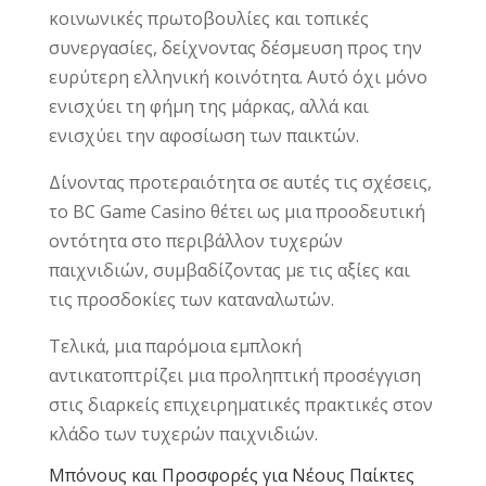
κοινωνικές πρωτοβουλίες και τοπικές
συνεργασίες, δείχνοντας δέσμευση προς την
ευρύτερη ελληνική κοινότητα. Αυτό όχι μόνο
ενισχύει τη φήμη της μάρκας, αλλά και
ενισχύει την αφοσίωση των παικτών.
Δίνοντας προτεραιότητα σε αυτές τις σχέσεις,
το BC Game Casino θέτει ως μια προοδευτική
οντότητα στο περιβάλλον τυχερών
παιχνιδιών, συμβαδίζοντας με τις αξίες και
τις προσδοκίες των καταναλωτών.
Τελικά, μια παρόμοια εμπλοκή
αντικατοπτρίζει μια προληπτική προσέγγιση
στις διαρκείς επιχειρηματικές πρακτικές στον
κλάδο των τυχερών παιχνιδιών.
Μπόνους και Προσφορές για Νέους Παίκτες