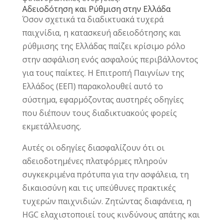
Αδειοδότηση και Ρύθμιση στην Ελλάδα
Όσον σχετικά τα διαδικτυακά τυχερά
παιχνίδια, η κατασκευή αδειοδότησης και
ρύθμισης της Ελλάδας παίζει κρίσιμο ρόλο
στην ασφάλιση ενός ασφαλούς περιβάλλοντος
για τους παίκτες. Η Επιτροπή Παιγνίων της
Ελλάδος (ΕΕΠ) παρακολουθεί αυτό το
σύστημα, εφαρμόζοντας αυστηρές οδηγίες
που διέπουν τους διαδικτυακούς φορείς
εκμετάλλευσης.
Αυτές οι οδηγίες διασφαλίζουν ότι οι
αδειοδοτημένες πλατφόρμες πληρούν
συγκεκριμένα πρότυπα για την ασφάλεια, τη
δικαιοσύνη και τις υπεύθυνες πρακτικές
τυχερών παιχνιδιών. Ζητώντας διαφάνεια, η
HGC ελαχιστοποιεί τους κινδύνους απάτης και