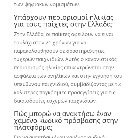
των ψηφιακών νομισμάτων.
Υπάρχουν περιορισμοί ηλικίας
για τους παίχτες στην Ελλάδα;
Στην Ελλάδα, οι παίκτες οφείλουν να είναι
τουλάχιστον 21 χρόνων για να
παρακολουθήσουν σε δραστηριότητες
τυχερών παιχνιδιών. Αυτός ο κανονιστικός
περιορισμός ηλικίας επικεντρώνεται στην
ασφάλεια των ανηλίκων και στην εγγύηση του
υπεύθυνου παιχνιδιού, συμβαδίζοντας με τις
καλύτερες παγκόσμιες προσεγγίσεις για τις
δικαιοδοσίες τυχερών παιχνιδιών.
Πώς μπορώ να ανακτήσω έναν
χαμένο κωδικό πρόσβασης στην
πλατφόρμα;
Για να ανακτήσω έναν χαμένος κωδικό