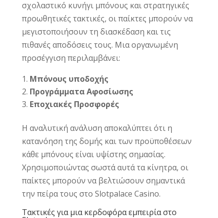
σχολαστικό κυνήγι μπόνους και στρατηγικές
προωθητικές τακτικές, οι παίκτες μπορούν να
μεγιστοποιήσουν τη διασκέδαση και τις
πιθανές αποδόσεις τους. Μια οργανωμένη
προσέγγιση περιλαμβάνει:
Μπόνους υποδοχής
Προγράμματα Αφοσίωσης
Εποχιακές Προσφορές
Η αναλυτική ανάλυση αποκαλύπτει ότι η
κατανόηση της δομής και των προϋποθέσεων
κάθε μπόνους είναι υψίστης σημασίας.
Χρησιμοποιώντας σωστά αυτά τα κίνητρα, οι
παίκτες μπορούν να βελτιώσουν σημαντικά
την πείρα τους στο Slotpalace Casino.
Τακτικές για μια κερδοφόρα εμπειρία στο