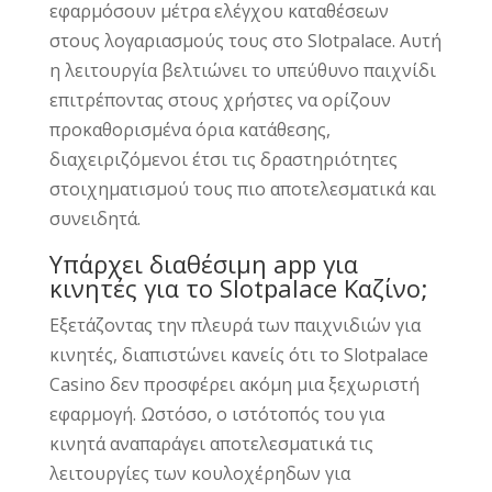
εφαρμόσουν μέτρα ελέγχου καταθέσεων
στους λογαριασμούς τους στο Slotpalace. Αυτή
η λειτουργία βελτιώνει το υπεύθυνο παιχνίδι
επιτρέποντας στους χρήστες να ορίζουν
προκαθορισμένα όρια κατάθεσης,
διαχειριζόμενοι έτσι τις δραστηριότητες
στοιχηματισμού τους πιο αποτελεσματικά και
συνειδητά.
Υπάρχει διαθέσιμη app για
κινητές για το Slotpalace Καζίνο;
Εξετάζοντας την πλευρά των παιχνιδιών για
κινητές, διαπιστώνει κανείς ότι το Slotpalace
Casino δεν προσφέρει ακόμη μια ξεχωριστή
εφαρμογή. Ωστόσο, ο ιστότοπός του για
κινητά αναπαράγει αποτελεσματικά τις
λειτουργίες των κουλοχέρηδων για