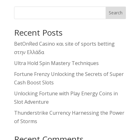
Search
Recent Posts
BetOnRed Casino και site of sports betting
στην Ελλάδα
Ultra Hold Spin Mastery Techniques
Fortune Frenzy Unlocking the Secrets of Super
Cash Boost Slots
Unlocking Fortune with Play Energy Coins in
Slot Adventure
Thunderstrike Currency Harnessing the Power
of Storms
Recent Comments