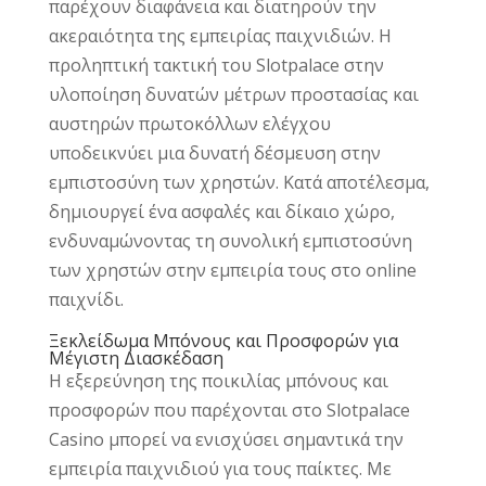
παρέχουν διαφάνεια και διατηρούν την
ακεραιότητα της εμπειρίας παιχνιδιών. Η
προληπτική τακτική του Slotpalace στην
υλοποίηση δυνατών μέτρων προστασίας και
αυστηρών πρωτοκόλλων ελέγχου
υποδεικνύει μια δυνατή δέσμευση στην
εμπιστοσύνη των χρηστών. Κατά αποτέλεσμα,
δημιουργεί ένα ασφαλές και δίκαιο χώρο,
ενδυναμώνοντας τη συνολική εμπιστοσύνη
των χρηστών στην εμπειρία τους στο online
παιχνίδι.
Ξεκλείδωμα Μπόνους και Προσφορών για
Μέγιστη Διασκέδαση
Η εξερεύνηση της ποικιλίας μπόνους και
προσφορών που παρέχονται στο Slotpalace
Casino μπορεί να ενισχύσει σημαντικά την
εμπειρία παιχνιδιού για τους παίκτες. Με