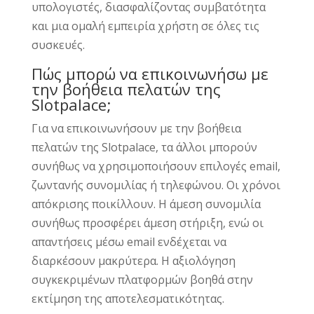
υπολογιστές, διασφαλίζοντας συμβατότητα
και μια ομαλή εμπειρία χρήστη σε όλες τις
συσκευές.
Πώς μπορώ να επικοινωνήσω με
την βοήθεια πελατών της
Slotpalace;
Για να επικοινωνήσουν με την βοήθεια
πελατών της Slotpalace, τα άλλοι μπορούν
συνήθως να χρησιμοποιήσουν επιλογές email,
ζωντανής συνομιλίας ή τηλεφώνου. Οι χρόνοι
απόκρισης ποικίλλουν. Η άμεση συνομιλία
συνήθως προσφέρει άμεση στήριξη, ενώ οι
απαντήσεις μέσω email ενδέχεται να
διαρκέσουν μακρύτερα. Η αξιολόγηση
συγκεκριμένων πλατφορμών βοηθά στην
εκτίμηση της αποτελεσματικότητας.