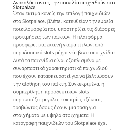
Ανακαλύπτοντας την ποικιλία παιχνιδιών στο
Slotpalace
Όταν εκτιμά κανείς την επιλογή παιχνιδιών
στο Slotpalace, βλέπει κατευθείαν την ευρεία
ποικιλομορφία που υποστηρίζει τις διάφορες
προτιμήσεις των παικτών. Η πλατφόρμα
προσφέρει μια εκτενή γκάμα τίτλων, από
παραδοσιακά slots μέχρι νέα βιντεοπαιχνίδια.
Αυτά τα παιχνίδια είναι εξοπλισμένα με
συναρπαστικά χαρακτηριστικά παιχνιδιού
που έχουν κατασκευαστεί για να βελτιώσουν
την αίσθηση του παίκτη. Συγκεκριμένα, η
συμπερίληψη προοδευτικών slots
παρουσιάζει μεγάλες ευκαιρίες τζάκποτ,
τραβώντας όσους έχουν μια τάση για
στοιχήματα με υψηλά στοιχήματα. Η
καταγραφή παιχνιδιών του Slotpalace έχει