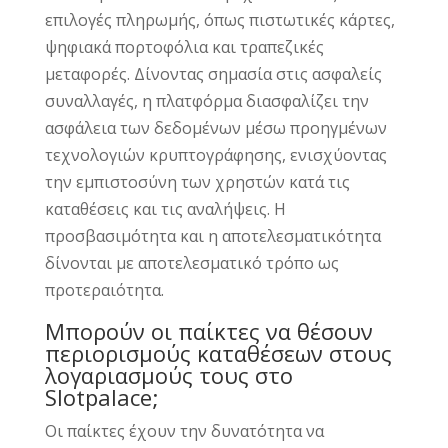
επιλογές πληρωμής, όπως πιστωτικές κάρτες,
ψηφιακά πορτοφόλια και τραπεζικές
μεταφορές. Δίνοντας σημασία στις ασφαλείς
συναλλαγές, η πλατφόρμα διασφαλίζει την
ασφάλεια των δεδομένων μέσω προηγμένων
τεχνολογιών κρυπτογράφησης, ενισχύοντας
την εμπιστοσύνη των χρηστών κατά τις
καταθέσεις και τις αναλήψεις. Η
προσβασιμότητα και η αποτελεσματικότητα
δίνονται με αποτελεσματικό τρόπο ως
προτεραιότητα.
Μπορούν οι παίκτες να θέσουν
περιορισμούς καταθέσεων στους
λογαριασμούς τους στο
Slotpalace;
Οι παίκτες έχουν την δυνατότητα να