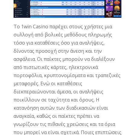
Το 1win Casino παρέχει στους χρήστες μια
συλλογή από βολικές μεθόδους πληρωμής
τόσο για καταθέσεις όσο για αναλήψεις,
δίνοντας προσοχή στην άνεση και την
ασφάλεια. Οι παίκτες μπορούν να διαλέξουν
από πιστωτικές κάρτες, ηλεκτρονικά
πορτοφόλια, κρυπτονομίσματα και τραπεζικές
μεταφορές. Ενώ οι καταθέσεις
διεκπεραιώνονται άμεσα, οι αναλήψεις
ποικίλλουν σε ταχύτητα και όρους. Η
κατανόηση αυτών των διαδικασιών είναι
αναγκαία, καθώς οι παίκτες πρέπει να
γνωρίζουν τις πιθανές χρεώσεις και τα όρια
που μπορεί να είναι σχετικά. Ποιες επιπτώσεις