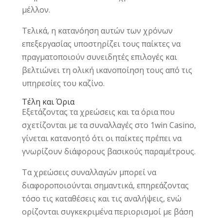
μέλλον.
Τελικά, η κατανόηση αυτών των χρόνων
επεξεργασίας υποστηρίζει τους παίκτες να
πραγματοποιούν συνειδητές επιλογές και
βελτιώνει τη ολική ικανοποίηση τους από τις
υπηρεσίες του καζίνο.
Τέλη και Όρια
Εξετάζοντας τα χρεώσεις και τα όρια που
σχετίζονται με τα συναλλαγές στο 1win Casino,
γίνεται κατανοητό ότι οι παίκτες πρέπει να
γνωρίζουν διάφορους βασικούς παραμέτρους.
Τα χρεώσεις συναλλαγών μπορεί να
διαφοροποιούνται σημαντικά, επηρεάζοντας
τόσο τις καταθέσεις και τις αναλήψεις, ενώ
ορίζονται συγκεκριμένα περιορισμοί με βάση