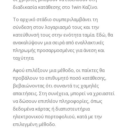
διαδικασία κατάθεσης στο 1win Καζίνο.
Το αρχικό στάδιο συμπεριλαμβάνει τη
σύνδεση στον λογαριασμό τους και την
κατεύθυνσή τους στην ενότητα ταμία. Εδώ, θα
ανακαλύψουν μια σειρά από εναλλακτικές
πληρωμής προσαρμοσμένες για άνεση και
ταχύτητα.
Αφού επιλέξουν μια μέθοδο, οι παίκτες θα
προβάλουν το επιθυμητό ποσό κατάθεσης,
βεβαιώνοντας ότι συναντά τις χαμηλές
απαιτήσεις. Στη συνέχεια, μπορεί να χρειαστεί
να δώσουν επιπλέον πληροφορίες, όπως
δεδομένα κάρτας ή διαπιστευτήρια
ηλεκτρονικού πορτοφολιού, κατά με την
επιλεγμένη μέθοδο.