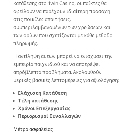
κατάθεσης στο 1win Casino, οι παίκτες θα
οφείλουν να παρέχουν ιδιαίτερη προσοχή
στις ποικίλες απαιτήσεις,
συμπεριλαμβανομένων των χρεώσεων και
των ορίων που σχετίζονται με κάθε μέθοδο
πληρωμής.
Η αντίληψη αυτών μπορεί να ενισχύσει την
εμπειρία παιχνιδιού και να αποτρέψει
απρόβλεπτα προβλήματα. Ακολουθούν
μερικές βασικές λεπτομέρειες για αξιολόγηση:
Ελάχιστη Κατάθεση
Τέλη κατάθεσης
Χρόνοι Επεξεργασίας
Περιορισμοί Συναλλαγών
Μέτρα ασφαλείας