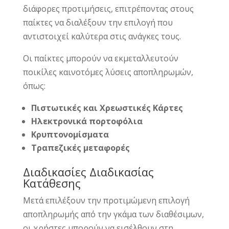
διάφορες προτιμήσεις, επιτρέποντας στους
παίκτες να διαλέξουν την επιλογή που
αντιστοιχεί καλύτερα στις ανάγκες τους.
Οι παίκτες μπορούν να εκμεταλλευτούν
ποικίλες καινοτόμες λύσεις αποπληρωμών,
όπως:
Πιστωτικές και Χρεωστικές Κάρτες
Ηλεκτρονικά πορτοφόλια
Κρυπτονομίσματα
Τραπεζικές μεταφορές
Διαδικασίες Διαδικασίας
Κατάθεσης
Μετά επιλέξουν την προτιμώμενη επιλογή
αποπληρωμής από την γκάμα των διαθέσιμων,
οι χρήστες μπορούν να εισέλθουν στη