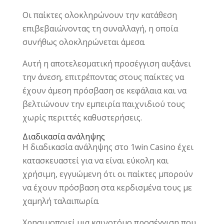
Οι παίκτες ολοκληρώνουν την κατάθεση
επιβεβαιώνοντας τη συναλλαγή, η οποία
συνήθως ολοκληρώνεται άμεσα.
Αυτή η αποτελεσματική προσέγγιση αυξάνει
την άνεση, επιτρέποντας στους παίκτες να
έχουν άμεση πρόσβαση σε κεφάλαια και να
βελτιώνουν την εμπειρία παιχνιδιού τους
χωρίς περιττές καθυστερήσεις.
Διαδικασία ανάληψης
Η διαδικασία ανάληψης στο 1win Casino έχει
κατασκευαστεί για να είναι εύκολη και
χρήσιμη, εγγυώμενη ότι οι παίκτες μπορούν
να έχουν πρόσβαση στα κερδισμένα τους με
χαμηλή ταλαιπωρία.
Χρησιμοποιεί μια καινοτόμο προσέγγιση που