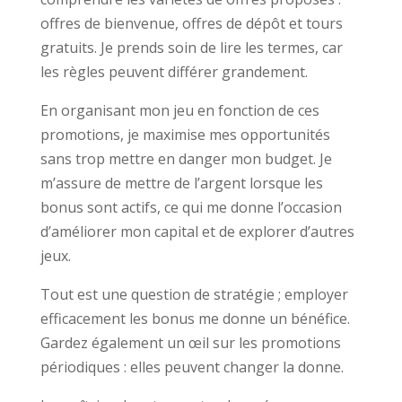
offres de bienvenue, offres de dépôt et tours
gratuits. Je prends soin de lire les termes, car
les règles peuvent différer grandement.
En organisant mon jeu en fonction de ces
promotions, je maximise mes opportunités
sans trop mettre en danger mon budget. Je
m’assure de mettre de l’argent lorsque les
bonus sont actifs, ce qui me donne l’occasion
d’améliorer mon capital et de explorer d’autres
jeux.
Tout est une question de stratégie ; employer
efficacement les bonus me donne un bénéfice.
Gardez également un œil sur les promotions
périodiques : elles peuvent changer la donne.