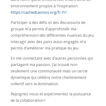
environnement propice à l’inspiration.
https://cashedcasinos.org/fr-fr/
Participer à des défis et des discussions de
groupe m’a permis d’approfondir ma
compréhension des différentes nuances du jeu.
Interagir avec des pairs aussi engagés m’a
permis d’améliorer ma pratique du jeu.
En me connectant avec d’autres personnes qui
partagent ma passion, j’ai trouvé non
seulement une communauté mais un cercle
dynamique qui célèbre notre cheminement
collectif vers la domination.
Rejoignez-nous et expérimentez la puissance
de la collaboration !