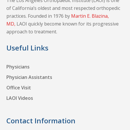
The Los Angeles Orthopaedic Institute (LAOI) is one
of California’s oldest and most respected orthopedic
practices. Founded in 1976 by
Martin E. Blazina,
MD,
LAOI quickly become known for its progressive
approach to treatment.
Useful Links
Physicians
Physician Assistants
Office Visit
LAOI Videos
Contact Information