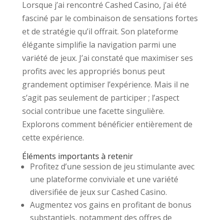
Lorsque j’ai rencontré Cashed Casino, j’ai été
fasciné par le combinaison de sensations fortes
et de stratégie qu’il offrait. Son plateforme
élégante simplifie la navigation parmi une
variété de jeux. J’ai constaté que maximiser ses
profits avec les appropriés bonus peut
grandement optimiser l’expérience. Mais il ne
s’agit pas seulement de participer ; l’aspect
social contribue une facette singulière.
Explorons comment bénéficier entièrement de
cette expérience.
Éléments importants à retenir
Profitez d’une session de jeu stimulante avec
une plateforme conviviale et une variété
diversifiée de jeux sur Cashed Casino.
Augmentez vos gains en profitant de bonus
substantiels, notamment des offres de