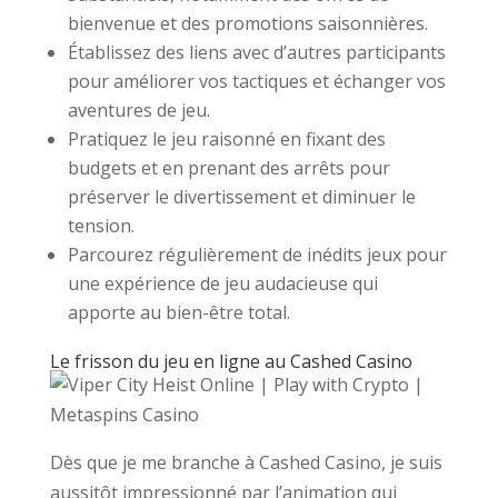
bienvenue et des promotions saisonnières.
Établissez des liens avec d’autres participants
pour améliorer vos tactiques et échanger vos
aventures de jeu.
Pratiquez le jeu raisonné en fixant des
budgets et en prenant des arrêts pour
préserver le divertissement et diminuer le
tension.
Parcourez régulièrement de inédits jeux pour
une expérience de jeu audacieuse qui
apporte au bien-être total.
Le frisson du jeu en ligne au Cashed Casino
Dès que je me branche à Cashed Casino, je suis
aussitôt impressionné par l’animation qui