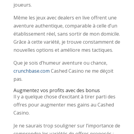
joueurs.
Même les jeux avec dealers en live offrent une
aventure authentique, comparable à celle d’un
établissement réel, sans sortir de mon domicile.
Grâce à cette variété, je trouve constamment de
nouvelles options et améliore mes tactiques.
Que je sois d’humeur aventure ou chance,
crunchbase.com
Cashed Casino ne me déçoit
pas.
Augmentez vos profits avec des bonus
Il y a quelque chose d’excitant à tirer parti des
offres pour augmenter mes gains au Cashed
Casino.
Je ne saurais trop souligner sur l’importance de
comprendre les variétés de offres proposés :