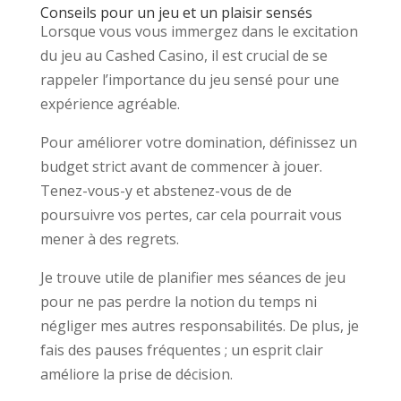
Conseils pour un jeu et un plaisir sensés
Lorsque vous vous immergez dans le excitation
du jeu au Cashed Casino, il est crucial de se
rappeler l’importance du jeu sensé pour une
expérience agréable.
Pour améliorer votre domination, définissez un
budget strict avant de commencer à jouer.
Tenez-vous-y et abstenez-vous de de
poursuivre vos pertes, car cela pourrait vous
mener à des regrets.
Je trouve utile de planifier mes séances de jeu
pour ne pas perdre la notion du temps ni
négliger mes autres responsabilités. De plus, je
fais des pauses fréquentes ; un esprit clair
améliore la prise de décision.