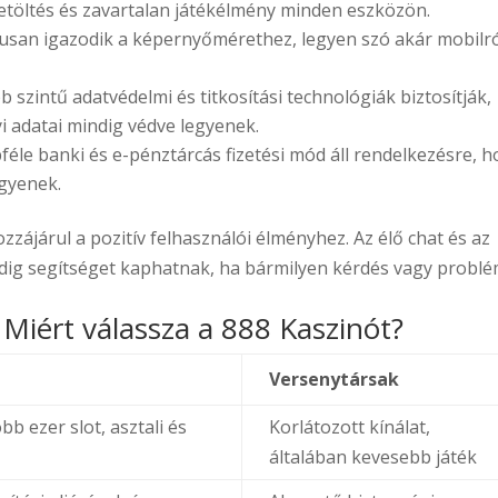
etöltés és zavartalan játékélmény minden eszközön.
usan igazodik a képernyőmérethez, legyen szó akár mobilró
szintű adatvédelmi és titkosítási technológiák biztosítják,
 adatai mindig védve legyenek.
éle banki és e-pénztárcás fizetési mód áll rendelkezésre, 
egyenek.
ozzájárul a pozitív felhasználói élményhez. Az élő chat és az
dig segítséget kaphatnak, ha bármilyen kérdés vagy probl
 Miért válassza a 888 Kaszinót?
Versenytársak
bb ezer slot, asztali és
Korlátozott kínálat,
általában kevesebb játék