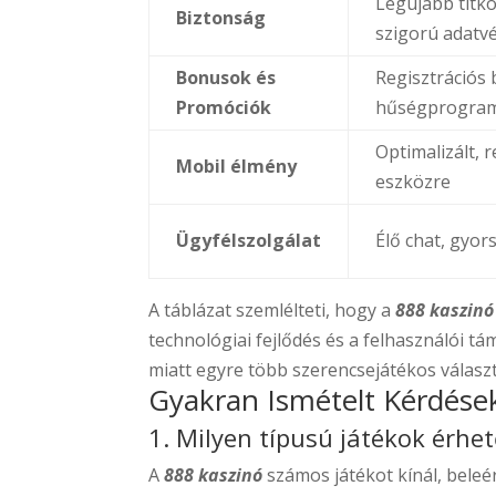
Legújabb titko
Biztonság
szigorú adatv
Bonusok és
Regisztrációs 
Promóciók
hűségprogram
Optimalizált, 
Mobil élmény
eszközre
Ügyfélszolgálat
Élő chat, gyor
A táblázat szemlélteti, hogy a
888 kaszinó
technológiai fejlődés és a felhasználói t
miatt egyre több szerencsejátékos választ
Gyakran Ismételt Kérdések
1. Milyen típusú játékok érhe
A
888 kaszinó
számos játékot kínál, beleér