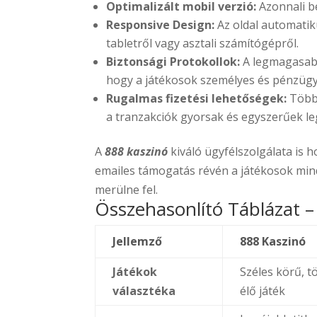
Optimalizált mobil verzió:
Azonnali b
Responsive Design:
Az oldal automatik
tabletről vagy asztali számítógépről.
Biztonsági Protokollok:
A legmagasabb 
hogy a játékosok személyes és pénzügyi
Rugalmas fizetési lehetőségek:
Többf
a tranzakciók gyorsak és egyszerűek l
A
888 kaszinó
kiváló ügyfélszolgálata is h
emailes támogatás révén a játékosok min
merülne fel.
Összehasonlító Táblázat –
Jellemző
888 Kaszinó
Játékok
Széles körű, tö
választéka
élő játék