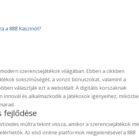
za a 888 Kaszinót?
a modern szerencsejátékok világában. Ebben a cikkben
játékok sokszínűségét, a vonzó bónuszokat, valamint a
bben választják ezt a weboldalt. A digitális korszaknak
 innovál és alkalmazkodik a játékosok igényeihez, miközbe
marad.
 fejlődése
vtizedes múltra tekint vissza, amikor a szerencsejátékok m
 elérhetők. Az első online platformok megjelenésével a 888