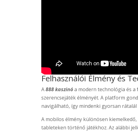
Felhasználói Élmény és Te
A
888 kaszinó
a modern technológia és a f
szerencsejáték élményét. A platform gondo
navigálható, így mindenki gyorsan rátalál 
A mobilos élmény különösen kiemelkedő,
tableteken történő játékhoz. Az alábbi je