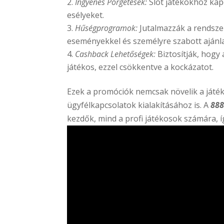
Ingyenes Pörgetések:
Slot játékokhoz kap
esélyeket.
Hűségprogramok:
Jutalmazzák a rendsze
eseményekkel és személyre szabott ajánla
Cashback Lehetőségek:
Biztosítják, hogy
játékos, ezzel csökkentve a kockázatot.
Ezek a promóciók nemcsak növelik a játé
ügyfélkapcsolatok kialakításához is. A
888
kezdők, mind a profi játékosok számára, í