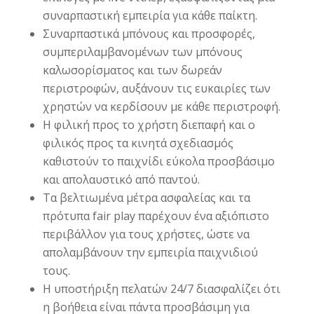
συναρπαστική εμπειρία για κάθε παίκτη.
Συναρπαστικά μπόνους και προσφορές,
συμπεριλαμβανομένων των μπόνους
καλωσορίσματος και των δωρεάν
περιστροφών, αυξάνουν τις ευκαιρίες των
χρηστών να κερδίσουν με κάθε περιστροφή.
Η φιλική προς το χρήστη διεπαφή και ο
φιλικός προς τα κινητά σχεδιασμός
καθιστούν το παιχνίδι εύκολα προσβάσιμο
και απολαυστικό από παντού.
Τα βελτιωμένα μέτρα ασφαλείας και τα
πρότυπα fair play παρέχουν ένα αξιόπιστο
περιβάλλον για τους χρήστες, ώστε να
απολαμβάνουν την εμπειρία παιχνιδιού
τους.
Η υποστήριξη πελατών 24/7 διασφαλίζει ότι
η βοήθεια είναι πάντα προσβάσιμη για