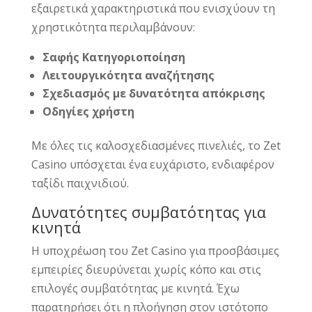
εξαιρετικά χαρακτηριστικά που ενισχύουν τη
χρηστικότητα περιλαμβάνουν:
Σαφής Κατηγοριοποίηση
Λειτουργικότητα αναζήτησης
Σχεδιασμός με δυνατότητα απόκρισης
Οδηγίες χρήστη
Με όλες τις καλοσχεδιασμένες πινελιές, το Zet
Casino υπόσχεται ένα ευχάριστο, ενδιαφέρον
ταξίδι παιχνιδιού.
Δυνατότητες συμβατότητας για
κινητά
Η υποχρέωση του Zet Casino για προσβάσιμες
εμπειρίες διευρύνεται χωρίς κόπο και στις
επιλογές συμβατότητας με κινητά. Έχω
παρατηρήσει ότι η πλοήγηση στον ιστότοπο