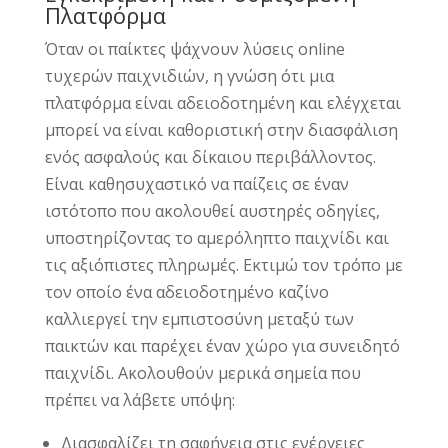
Πλατφόρμα
Όταν οι παίκτες ψάχνουν λύσεις online
τυχερών παιχνιδιών, η γνώση ότι μια
πλατφόρμα είναι αδειοδοτημένη και ελέγχεται
μπορεί να είναι καθοριστική στην διασφάλιση
ενός ασφαλούς και δίκαιου περιβάλλοντος.
Είναι καθησυχαστικό να παίζεις σε έναν
ιστότοπο που ακολουθεί αυστηρές οδηγίες,
υποστηρίζοντας το αμερόληπτο παιχνίδι και
τις αξιόπιστες πληρωμές. Εκτιμώ τον τρόπο με
τον οποίο ένα αδειοδοτημένο καζίνο
καλλιεργεί την εμπιστοσύνη μεταξύ των
παικτών και παρέχει έναν χώρο για συνειδητό
παιχνίδι. Ακολουθούν μερικά σημεία που
πρέπει να λάβετε υπόψη:
Διασφαλίζει τη σαφήνεια στις ενέργειες