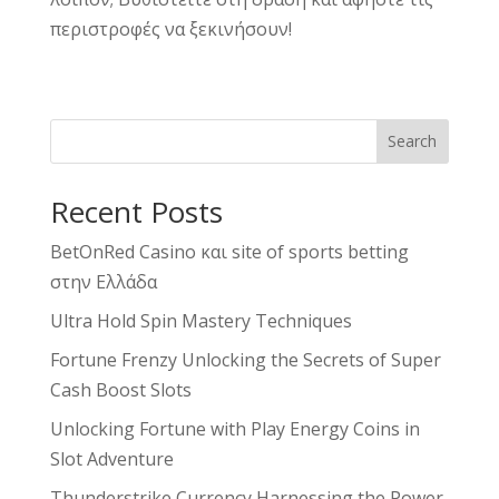
περιστροφές να ξεκινήσουν!
Search
Recent Posts
BetOnRed Casino και site of sports betting
στην Ελλάδα
Ultra Hold Spin Mastery Techniques
Fortune Frenzy Unlocking the Secrets of Super
Cash Boost Slots
Unlocking Fortune with Play Energy Coins in
Slot Adventure
Thunderstrike Currency Harnessing the Power