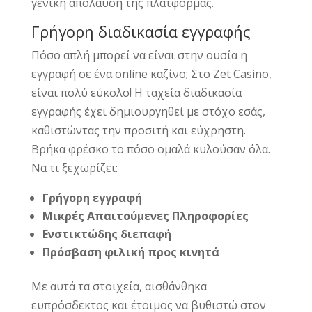
γενική απόλαυση της πλατφόρμας.
Γρήγορη διαδικασία εγγραφής
Πόσο απλή μπορεί να είναι στην ουσία η
εγγραφή σε ένα online καζίνο; Στο Zet Casino,
είναι πολύ εύκολο! Η ταχεία διαδικασία
εγγραφής έχει δημιουργηθεί με στόχο εσάς,
καθιστώντας την προσιτή και εύχρηστη.
Βρήκα φρέσκο το πόσο ομαλά κυλούσαν όλα.
Να τι ξεχωρίζει:
Γρήγορη εγγραφή
Μικρές Απαιτούμενες Πληροφορίες
Ενστικτώδης διεπαφή
Πρόσβαση φιλική προς κινητά
Με αυτά τα στοιχεία, αισθάνθηκα
ευπρόσδεκτος και έτοιμος να βυθιστώ στον