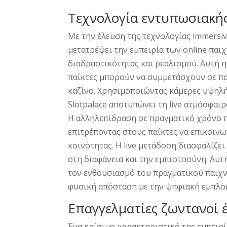
Τεχνολογία εντυπωσιακή
Με την έλευση της τεχνολογίας immersiv
μετατρέψει την εμπειρία των online πα
διαδραστικότητας και ρεαλισμού. Αυτή 
παίκτες μπορούν να συμμετάσχουν σε πα
καζίνο. Χρησιμοποιώντας κάμερες υψηλή
Slotpalace αποτυπώνει τη live ατμόσφαι
Η αλληλεπίδραση σε πραγματικό χρόνο 
επιτρέποντας στους παίκτες να επικοιν
κοινότητας. Η live μετάδοση διασφαλίζε
στη διαφάνεια και την εμπιστοσύνη. Αυ
τον ενθουσιασμό του πραγματικού παιχνι
φυσική απόσταση με την ψηφιακή εμπλο
Επαγγελματίες ζωντανοί 
Ένα κρίσιμο χαρακτηριστικό της εμπειρί