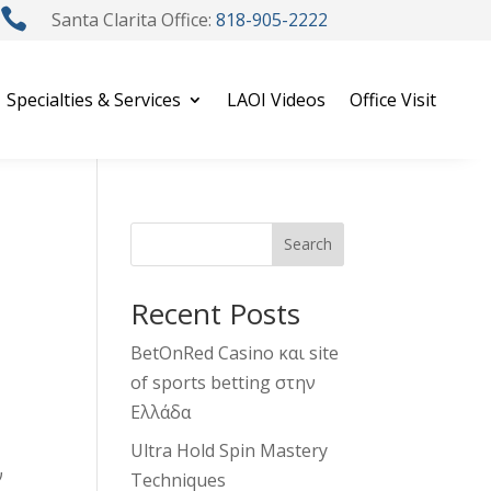

Santa Clarita Office:
818-905-2222
Specialties & Services
LAOI Videos
Office Visit
Search
Recent Posts
BetOnRed Casino και site
of sports betting στην
Ελλάδα
Ultra Hold Spin Mastery
ν
Techniques