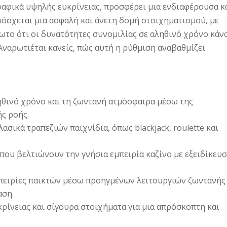
ραφικά υψηλής ευκρίνειας, προσφέρει μια ενδιαφέρουσα κ
όσχεται μια ασφαλή και άνετη δομή στοιχηματισμού, με
ωτο ότι οι δυνατότητες συνομιλίας σε αληθινό χρόνο κάν
Αναρωτιέται κανείς, πώς αυτή η ρύθμιση αναβαθμίζει
θινό χρόνο και τη ζωντανή ατμόσφαιρα μέσω της
ς ροής.
σικά τραπεζιών παιχνίδια, όπως blackjack, roulette και
 που βελτιώνουν την γνήσια εμπειρία καζίνο με εξειδίκευ
μπειρίες παικτών μέσω προηγμένων λειτουργιών ζωντανής
αση.
ρίνειας και σίγουρα στοιχήματα για μια απρόσκοπτη και