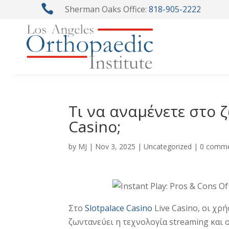

Sherman Oaks Office:
818-905-2222
Τι να αναμένετε στο ζ
Casino;
by
MJ
|
Nov 3, 2025
|
Uncategorized
|
0 comm
Στο
Slotpalace Casino
Live Casino, οι χρ
ζωντανεύει η τεχνολογία streaming και 