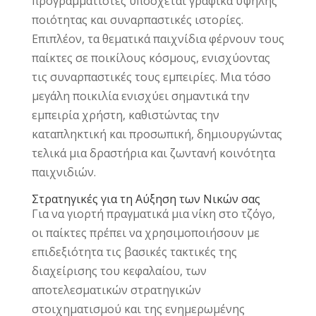
προγραμματιστές υποσχέται γραφικά υψηλής
ποιότητας και συναρπαστικές ιστορίες.
Επιπλέον, τα θεματικά παιχνίδια φέρνουν τους
παίκτες σε ποικίλους κόσμους, ενισχύοντας
τις συναρπαστικές τους εμπειρίες. Μια τόσο
μεγάλη ποικιλία ενισχύει σημαντικά την
εμπειρία χρήστη, καθιστώντας την
καταπληκτική και προσωπική, δημιουργώντας
τελικά μια δραστήρια και ζωντανή κοινότητα
παιχνιδιών.
Στρατηγικές για τη Αύξηση των Νικών σας
Για να γιορτή πραγματικά μια νίκη στο τζόγο,
οι παίκτες πρέπει να χρησιμοποιήσουν με
επιδεξιότητα τις βασικές τακτικές της
διαχείρισης του κεφαλαίου, των
αποτελεσματικών στρατηγικών
στοιχηματισμού και της ενημερωμένης