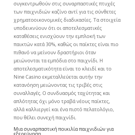
συγκεντρωθούν στις συναρπαστικές πτυχές
των παιχνιδιών καζίνο αντί για τις σύνθετες
χρηματοοικονομικές διαδικασίες. Τα στοιχεία
υποδεικνύουν ότι οι αποτελεσματικές
καταθέσεις ενισχύουν την εμπλοκή των
παικτών κατά 30%, καθώς οι παίκτες είναι πιο
πιθανό να μείνουν δραστήριοι όταν
μειώνονται τα εμπόδια στο παιχνίδι. Η
αποτελεσματικότητα είναι το κλειδί και το
Nine Casino εκμεταλλεύεται αυτήν την
κατανόηση μειώνοντας τις τριβές στις
συναλλαγές. Ο συνδυασμός ταχύτητας και
απλότητας όχι μόνο τραβά νέους παίκτες,
αλλά καλλιεργεί και ένα πιστό πελατολόγιο,
που θέλει συνεχή παιχνίδι.
Μια συναρπαστική ποικιλία παιχνιδιών για
εξερεύνηση