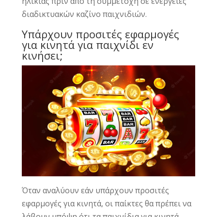
ηλικίας πριν από τη συμμετοχή σε ενέργειες
διαδικτυακών καζίνο παιχνιδιών.
Υπάρχουν προσιτές εφαρμογές
για κινητά για παιχνίδι εν
κινήσει;
Όταν αναλύουν εάν υπάρχουν προσιτές
εφαρμογές για κινητά, οι παίκτες θα πρέπει να
λάβουν υπόψη ότι τα παιχνίδια για κινητά