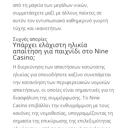
από τη μαγεία των μεγάλων νικών,
συμμετάσχετε μαζί με άλλους παίκτες σε
αυτόν τον εντυπωσιακό καθημερινό γιορτή
τύχης και ικανοτήτων.
Συχνές απορίες
Υπάρχει ελάχιστη ηλικία
απαίτηση για παιχνίδι στο Nine
Casino;
Η διερεύνηση των απαιτήσεων κατώτατης
ηλικίας για οποιoδήποτε καζίνο συνεπάγεται
την κατανόηση των περιφερειακών νομικών
απαιτήσεων, οι οποίες είναι σημαντικές για τη
διασφάλιση της συμμόρφωσης. Το Nine
Casino επιβάλλει την ευθυγράμμιση με τους
κανόνες της νομοθεσίας, υπογραμμίζοντας τη
σημασία της επικύρωσης της επιλεξιμότητας