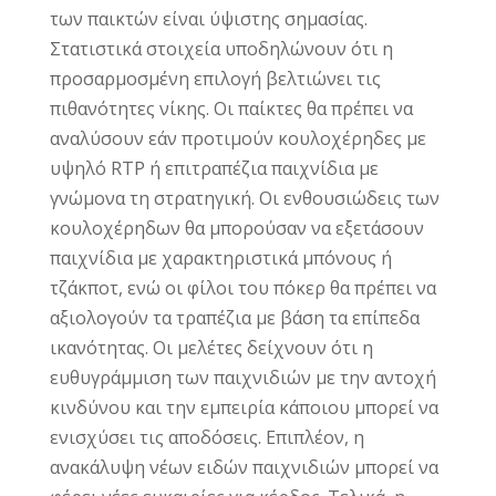
των παικτών είναι ύψιστης σημασίας.
Στατιστικά στοιχεία υποδηλώνουν ότι η
προσαρμοσμένη επιλογή βελτιώνει τις
πιθανότητες νίκης. Οι παίκτες θα πρέπει να
αναλύσουν εάν προτιμούν κουλοχέρηδες με
υψηλό RTP ή επιτραπέζια παιχνίδια με
γνώμονα τη στρατηγική. Οι ενθουσιώδεις των
κουλοχέρηδων θα μπορούσαν να εξετάσουν
παιχνίδια με χαρακτηριστικά μπόνους ή
τζάκποτ, ενώ οι φίλοι του πόκερ θα πρέπει να
αξιολογούν τα τραπέζια με βάση τα επίπεδα
ικανότητας. Οι μελέτες δείχνουν ότι η
ευθυγράμμιση των παιχνιδιών με την αντοχή
κινδύνου και την εμπειρία κάποιου μπορεί να
ενισχύσει τις αποδόσεις. Επιπλέον, η
ανακάλυψη νέων ειδών παιχνιδιών μπορεί να