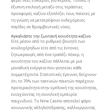
φέρει νέες ευκαιρίες για κέρδος. Τελικά, η
έξυπνη επιλογή μεταξύ στις τεράστιες
προσφορές καζίνο εξοπλίζει τους παίκτες με
τη γνώση να μετατρέψουν ενδεχόμενες
παγίδες σε θριαμβευτικές νίκες.
Αγκαλιάστε την ζωντανή κοινότητα καζίνο
Είτε μέσον από το ρυθμικό βουητό των
κουλοχέρηδων είτε από τις έντονες
ζητωκραυγές από ένα τραπέζι πόκερ, η
κοινότητα του καζίνο πάλλεται με μια
μοναδική ενέργεια που γοητεύει κάθε
συμμετέχοντα. Στατιστικές έρευνες δείχνουν
ότι το 70% των τακτικών παικτών παρέχουν
προτεραιότητα στην εμπλοκή της κοινότητας,
ενισχύοντας τη συνολική εμπειρία
παιχνιδιού. Το Nine Casino αποτελεί φάρο
κοινωνικής αλληλεπίδρασης, καλλιεργώντας