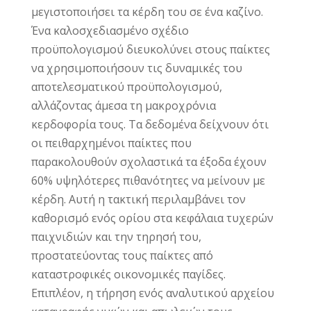
μεγιστοποιήσει τα κέρδη του σε ένα καζίνο.
Ένα καλοσχεδιασμένο σχέδιο
προϋπολογισμού διευκολύνει στους παίκτες
να χρησιμοποιήσουν τις δυναμικές του
αποτελεσματικού προϋπολογισμού,
αλλάζοντας άμεσα τη μακροχρόνια
κερδοφορία τους. Τα δεδομένα δείχνουν ότι
οι πειθαρχημένοι παίκτες που
παρακολουθούν σχολαστικά τα έξοδα έχουν
60% υψηλότερες πιθανότητες να μείνουν με
κέρδη. Αυτή η τακτική περιλαμβάνει τον
καθορισμό ενός ορίου στα κεφάλαια τυχερών
παιχνιδιών και την τηρησή του,
προστατεύοντας τους παίκτες από
καταστροφικές οικονομικές παγίδες.
Επιπλέον, η τήρηση ενός αναλυτικού αρχείου