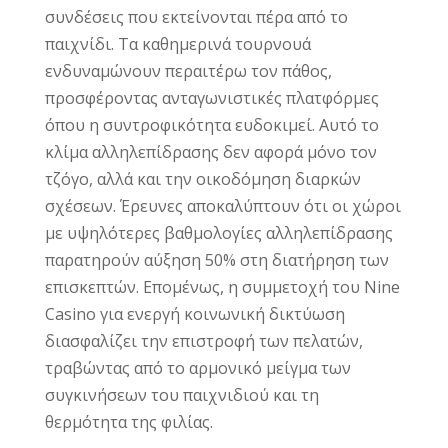
συνδέσεις που εκτείνονται πέρα από το
παιχνίδι. Τα καθημερινά τουρνουά
ενδυναμώνουν περαιτέρω τον πάθος,
προσφέροντας ανταγωνιστικές πλατφόρμες
όπου η συντροφικότητα ευδοκιμεί. Αυτό το
κλίμα αλληλεπίδρασης δεν αφορά μόνο τον
τζόγο, αλλά και την οικοδόμηση διαρκών
σχέσεων. Έρευνες αποκαλύπτουν ότι οι χώροι
με υψηλότερες βαθμολογίες αλληλεπίδρασης
παρατηρούν αύξηση 50% στη διατήρηση των
επισκεπτών. Επομένως, η συμμετοχή του Nine
Casino για ενεργή κοινωνική δικτύωση
διασφαλίζει την επιστροφή των πελατών,
τραβώντας από το αρμονικό μείγμα των
συγκινήσεων του παιχνιδιού και τη
θερμότητα της φιλίας.