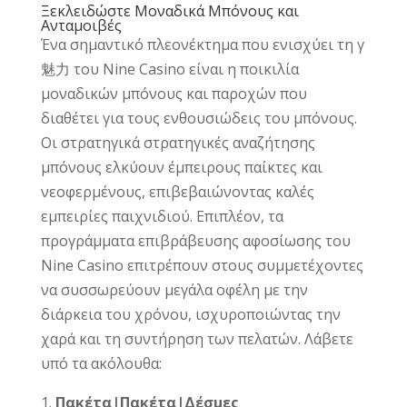
Ξεκλειδώστε Μοναδικά Μπόνους και
Ανταμοιβές
Ένα σημαντικό πλεονέκτημα που ενισχύει τη γ
魅力 του Nine Casino είναι η ποικιλία
μοναδικών μπόνους και παροχών που
διαθέτει για τους ενθουσιώδεις του μπόνους.
Οι στρατηγικά στρατηγικές αναζήτησης
μπόνους ελκύουν έμπειρους παίκτες και
νεοφερμένους, επιβεβαιώνοντας καλές
εμπειρίες παιχνιδιού. Επιπλέον, τα
προγράμματα επιβράβευσης αφοσίωσης του
Nine Casino επιτρέπουν στους συμμετέχοντες
να συσσωρεύουν μεγάλα οφέλη με την
διάρκεια του χρόνου, ισχυροποιώντας την
χαρά και τη συντήρηση των πελατών. Λάβετε
υπό τα ακόλουθα:
Πακέτα|Πακέτα|Δέσμες